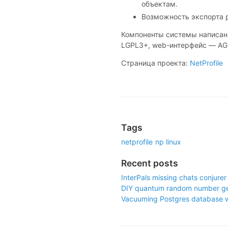
объектам.
Возможность экспорта р
Компоненты системы написаны
LGPL3+, web-интерфейс — AGP
Страница проекта:
NetProfile
Tags
netprofile
np
linux
Recent posts
InterPals missing chats conjure
DIY quantum random number ge
Vacuuming Postgres database wit