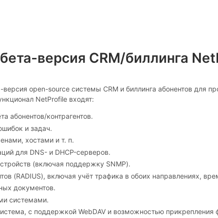
бета-версия CRM/биллинга NetP
-версия open-source системы CRM и биллинга абонентов для про
ункционал NetProfile входят:
та абонентов/контрагентов.
шибок и задач.
нами, хостами и т. п.
аций для DNS- и DHCP-серверов.
устройств (включая поддержку SNMP).
нтов (RADIUS), включая учёт трафика в обоих направлениях, врем
ных документов.
ми системами.
система, с поддержкой WebDAV и возможностью прикрепления 