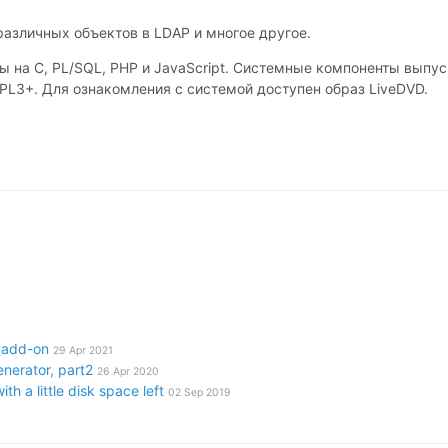
азличных объектов в LDAP и многое другое.
 на C, PL/SQL, PHP и JavaScript. Системные компоненты выпус
L3+. Для ознакомления с системой доступен образ LiveDVD.
r add-on
29 Apr 2021
nerator, part2
26 Apr 2020
h a little disk space left
02 Sep 2019